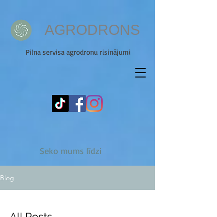
AGRODRОNS
Pilna servisa agrodronu risinājumi
Seko mums līdzi
Blog
All Posts