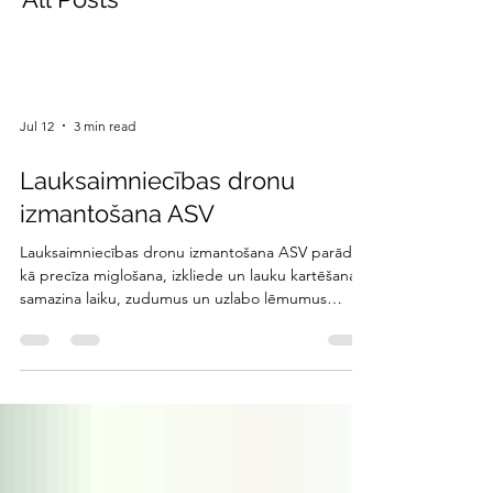
Jul 12
3 min read
Lauksaimniecības dronu
izmantošana ASV
Lauksaimniecības dronu izmantošana ASV parāda,
kā precīza miglošana, izkliede un lauku kartēšana
samazina laiku, zudumus un uzlabo lēmumus
saimniecībās.