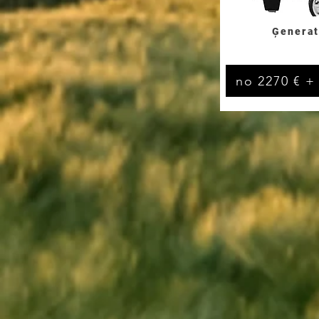
Ģenerat
no 2270 € +