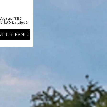
 Agras T50
ms LAD katalo
gā
90 € + PVN