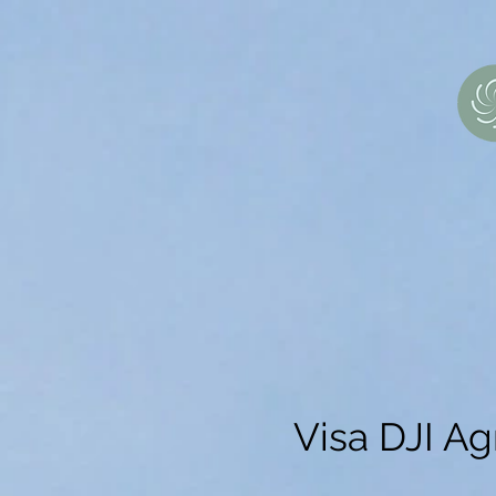
Sākums
Sezonas pakalpojumi
Agrodronu 
Visa DJI A