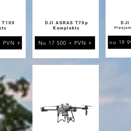
 T100
DJI AGRAS T70p
DJI
kts
Komplekts
Pieeja
no 19 9
+ PVN
No 17 500 + PVN