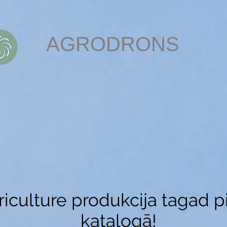
AGRODRОNS
Pilna servisa agrodronu risinājumi
integrācija
Pilotu apmācības
Veikals
Kompleksie pakalpoj
griculture produkcija tagad
katalogā!