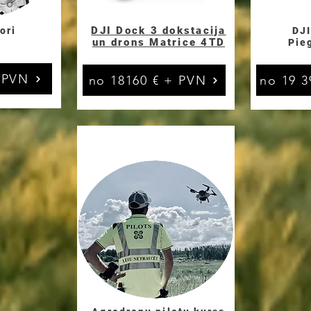
DJI Dock 3 dokstacija
ori
DJI
un drons Matrice 4TD
Pie
 PVN
no 18160 € + PVN
no 19 3