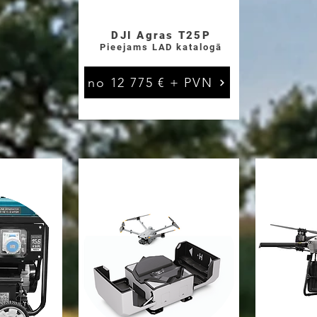
DJI Agras T25P
Pieejams LAD katalogā
no 12 775 € + PVN