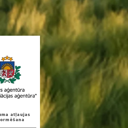
uma atļaujas
formēšana