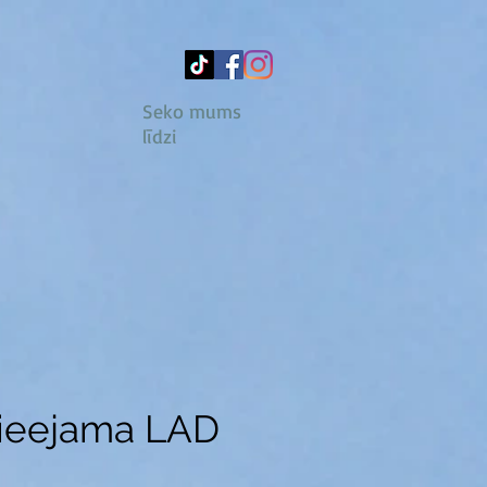
Seko mums
līdzi
umi
Pakalpojumu cenas
Kontakti
Blog
 pieejama LAD