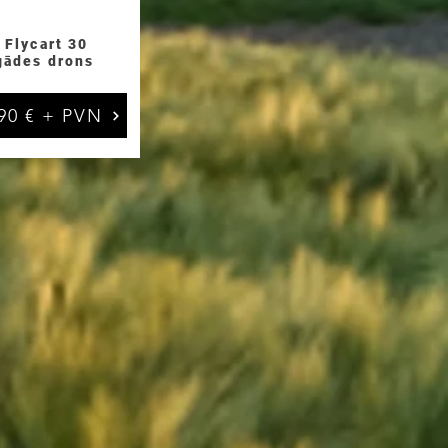
 Flycart 30
gādes drons
90 € + PVN