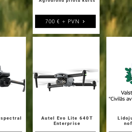
Agrodronu pilotu kurss
700 € + PVN
ispectral
Autel Evo Lite 640T
Lidoj
Enterprise
no