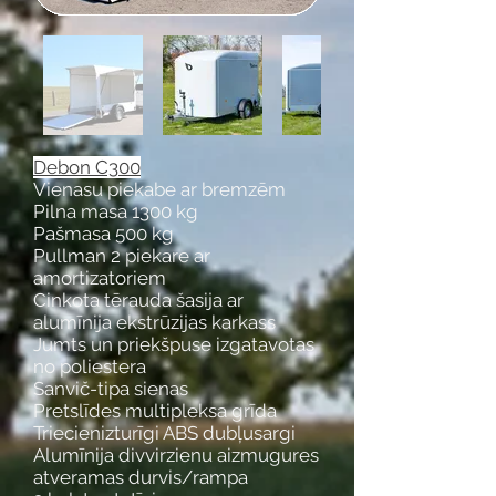
Debon C300
Vienasu piekabe ar bremzēm
Pilna masa 1300 kg
Pašmasa 500 kg
Pullman 2 piekare ar
amortizatoriem
Cinkota tērauda šasija ar
alumīnija ekstrūzijas karkass
Jumts un priekšpuse izgatavotas
no poliestera
Sanvič-tipa sienas
Pretslīdes multipleksa grīda
Triecienizturīgi ABS dubļusargi
Alumīnija divvirzienu aizmugures
atveramas durvis/rampa