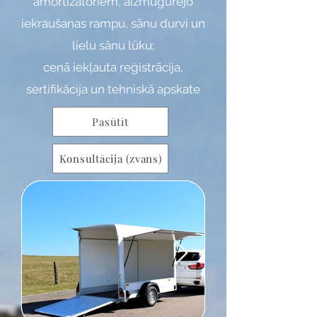
amortizatoriem, aizmugurējo
iekraušanas rampu, sānu durvi un
lielu sānu lūku;
cenā iekļauta reģistrācija,
sertif
ikācija un tehni
skā apskate
Pasūtīt
Konsultācija (zvans)