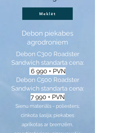
Meklēt
Debon piekabes
agrodroniem
Debon C300 Roadster
Sandwich standarta cena:
6
990 + PVN
Debon C500 Roadster
Sandwich standarta cena:
7 990 + PVN
Sienu materiāls - poliesters;
cinkota š
asija
;
piekab
es
aprīkotas
ar bremzēm,