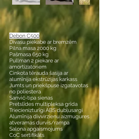
Debon C500
Divasu piekabe ar bremzēm
Pilna masa 2000 kg
Pašmasa 650 kg
Pullman 2 piekare ar
amortizatoriem
Cinkota tērauda šasija ar
alumīnija ekstrūzijas karkass
Jumts un priekšpuse izgatavotas
no poliestera
Sanvič-tipa sienas
Pretslīdes multipleksa grīda
Triecienizturīgi ABS dubļusargi
Alumīnija divvirzienu aizmugures
atveramas durvis/rampa
Salona apgaismojums
CoC sertifikāts