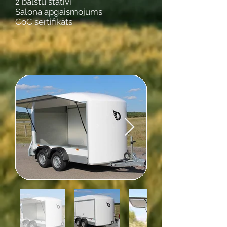
2 balstu statīvi
Salona apgaismojums
CoC sertifikāts